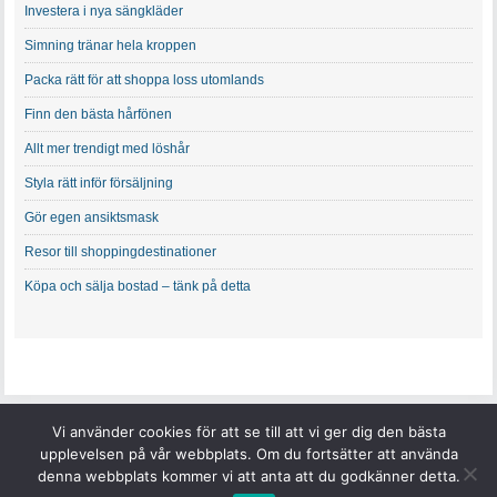
Investera i nya sängkläder
Simning tränar hela kroppen
Packa rätt för att shoppa loss utomlands
Finn den bästa hårfönen
Allt mer trendigt med löshår
Styla rätt inför försäljning
Gör egen ansiktsmask
Resor till shoppingdestinationer
Köpa och sälja bostad – tänk på detta
Vi använder cookies för att se till att vi ger dig den bästa
upplevelsen på vår webbplats. Om du fortsätter att använda
denna webbplats kommer vi att anta att du godkänner detta.
Copyright © 2026 Systrarna Bäckström.