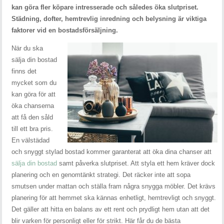
kan göra fler köpare intresserade och således öka slutpriset.
Städning, dofter, hemtrevlig inredning och belysning är viktiga
faktorer vid en bostadsförsäljning.
När du ska
sälja din bostad
finns det
mycket som du
kan göra för att
öka chanserna
att få den såld
till ett bra pris.
En välstädad
och snyggt stylad bostad kommer garanterat att öka dina chanser att
sälja din bostad
samt påverka slutpriset. Att styla ett hem kräver dock
planering och en genomtänkt strategi. Det räcker inte att sopa
smutsen under mattan och ställa fram några snygga möbler. Det krävs
planering för att hemmet ska kännas enhetligt, hemtrevligt och snyggt.
Det gäller att hitta en balans av ett rent och prydligt hem utan att det
blir varken för personligt eller för strikt. Här får du de bästa