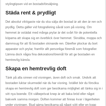
stylingtipsen vid en bostadsförsäljning.
Städa rent & prydligt
Det absolut viktigaste när du ska sälja din bostad är att den är ren och
prydlig. Detta gäller vid fotografering såväl som på visning. Om
hemmet är ostädat med många prylar är det svårt för de potentiella
köparna att skapa sig en överblick över hemmet. Skrubba, moppa och
dammsug för att få bostaden skinande ren. Därefter plockar du bort
apparater och prylar, framför allt personliga föremål som fotografier.
Lämna dock några fina dekorationsföremål för att ge bostaden en
hemtrevlig känsla.
Skapa en hemtrevlig doft
Tänk på alla sinnen vid visningen, även doft och smak. Undvik att
bostaden luktar skurmedel när du har visning. Istället bör du försöka
skapa en hemtrevlig doft som ger besökarna möjlighet att tänka sig in i
sitt nya boende. Ett välbeprövat knep är att baka bröd eller något
bakverk samma morgon. Doften kommer att finnas kvar i lägenheten
under visningen. Bjud gärna besökarna på något sött eller en kopp