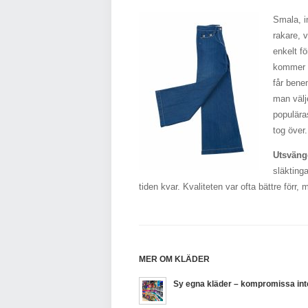
Smala, i
rakare, v
enkelt f
kommer a
får bene
man välj
populära
tog över.
Utsväng
släkting
tiden kvar. Kvaliteten var ofta bättre förr
MER OM KLÄDER
Sy egna kläder – kompromissa int