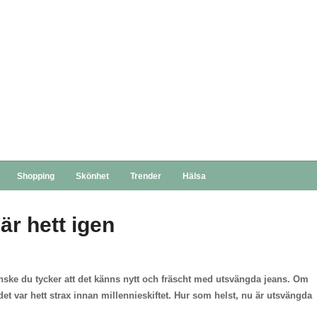
Shopping
Skönhet
Trender
Hälsa
är hett igen
anske du tycker att det känns nytt och fräscht med utsvängda jeans. Om
et var hett strax innan millennieskiftet. Hur som helst, nu är utsvängda