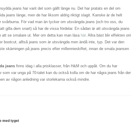
nsydda jeans har varit det som gällt länge nu. Det har pratats en del om
ida jeans länge, men de har liksom aldrig riktigt slagit. Kanske är de helt
ör svårburna. För vad man än tycker om utsvängda jeans (och tro oss, du
tt gilla dem snart) så har de vissa fördelar. En sådan är att utsvängda jeans
n att se smalare ut. Mer om detta kan man läsa
här
. Allra bäst blir effekten o
er bootcut, alltså jeans som är utsvängda men ändå inte, typ. Det var den
ste skärningen på jeans precis efter millennieskiftet, innan de smala jeansen
da jeans
finns idag i alla prisklasser, från H&M och uppåt. Om du har
ar som var unga på 70-talet kan du också kolla om de har några jeans från de
, men av någon anledning var storlekarna också mindre.
e med tyget